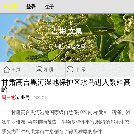
专业圈
登录
注册
占彬 文集
周占彬--湿地之周
主页
相册
目录
甘肃高台黑河湿地保护区水鸟进入繁殖高
峰
周占彬
专业号
|
2022-7-1
甘肃高台黑河湿地国家级自然保护区内内湖泊、沼泽、滩
涂星罗棋布, 喜湿植物茂盛，生物多样性丰富,独特的湿地生态
系统为野生鸟类繁衍生息创造了得天独厚的条件。