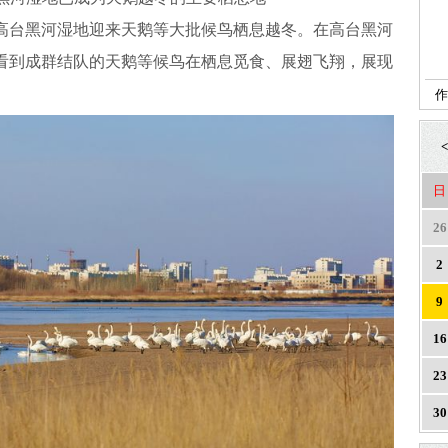
高台黑河湿地迎来天鹅等大批候鸟栖息越冬。在高台黑河
看到成群结队的天鹅等候鸟在栖息觅食、展翅飞翔，展现
作
<
日
26
2
9
16
23
30