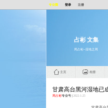
专业圈
登录
注册
占彬 文集
周占彬--湿地之周
主页
相册
甘肃高台黑河湿地已
周占彬
专业号
|
2022-1-25
甘肃高台